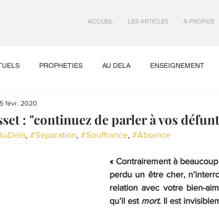
ACCUEIL
LES ARTICLES
À PROPOS
TUELS
PROPHETIES
AU DELA
ENSEIGNEMENT
5 févr. 2020
ENCES MYSTIQUES
et : "continuez de parler à vos défunt
AuDela
, 
#Separation
, 
#Souffrance
, 
#Absence
« Contrairement à beaucoup 
perdu un être cher, n’interr
relation avec votre bien-aim
qu’il est 
mort
. Il est invisibl