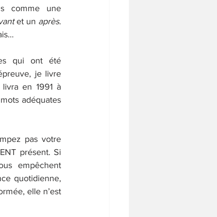
us comme une 
vant
 et un 
après
. 
ais…
es qui ont été 
preuve, je livre 
livra en 1991 à 
 mots adéquates 
mpez pas votre 
ENT présent. Si 
ous empêchent 
ce quotidienne, 
ormée, elle n’est 