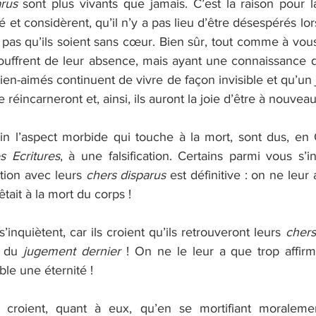
rus 
sont plus vivants que jamais. C’est la raison pour la
 et considèrent, qu’il n’y a pas lieu d’être désespérés lor
 pas qu’ils soient sans cœur. Bien sûr, tout comme à vous
souffrent de leur absence, mais ayant une connaissance de
ien-aimés continuent de vivre de façon invisible et qu’un jo
e réincarneront et, ainsi, ils auront la joie d’être à nouveau
grin l’aspect morbide qui touche à la mort, sont dus, en 
s Ecritures
, à une falsification. Certains parmi vous s’inq
tion avec leurs 
chers disparus
 est définitive : on ne leur 
êtait à la mort du corps !
inquiètent, car ils croient qu’ils retrouveront leurs 
chers
r du 
jugement dernier
 ! On ne le leur a que trop affir
ble une éternité !
s croient, quant à eux, qu’en se mortifiant moralement