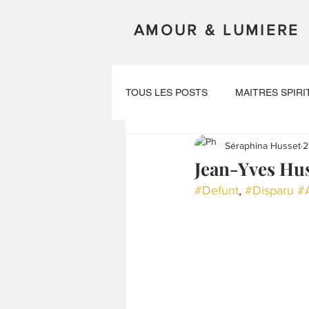
AMOUR & LUMIERE
TOUS LES POSTS
MAITRES SPIRI
Séraphina Husset
2
VIES ANTERIEURES
EXPERI
Jean-Yves Huss
#Defunt
, 
#Disparu
#