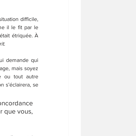
ation difficile, 
il le fit par le 
tait étriquée. À 
it
. 
ui demande qui 
sage, mais soyez 
 ou tout autre 
 s’éclairera, se 
oncordance 
r que vous, 