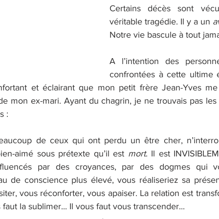
Certains décès sont véc
véritable tragédie. Il y a un 
a
Notre vie bascule à tout jam
A l’intention des personn
confrontées à cette ultime é
fortant et éclairant que mon petit frère Jean-Yves me 
de mon ex-mari. Ayant du chagrin, je ne trouvais pas les
s :
eaucoup de ceux qui ont perdu un être cher, n’interro
bien-aimé sous prétexte qu’il est 
mort
. Il est INVISIBLEM
nfluencés par des croyances, par des dogmes qui v
u de conscience plus élevé, vous réaliseriez sa présen
isiter, vous réconforter, vous apaiser. La relation est transf
 faut la sublimer... Il vous faut vous transcender...