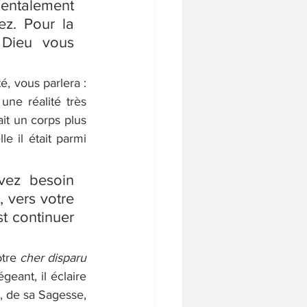
entalement 
ez. Pour la 
 Dieu vous 
, vous parlera : 
une réalité très 
it un corps plus 
e il était parmi 
ez besoin 
d'être guidés, prenez l'habitude de vous tourner, chaque fois, vers votre 
t continuer 
tre 
cher disparu 
eant, il éclaire 
, de sa Sagesse, 