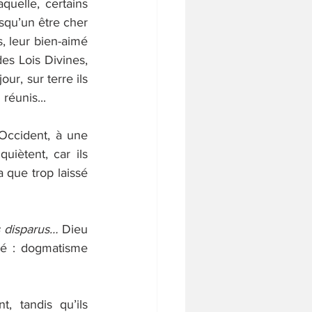
quelle, certains 
squ’un être cher 
, leur bien-aimé 
s Lois Divines, 
ur, sur terre ils 
 réunis...
Occident, à une 
uiètent, car ils 
a que trop laissé 
 disparus…
 Dieu 
mé : dogmatisme 
, tandis qu’ils 