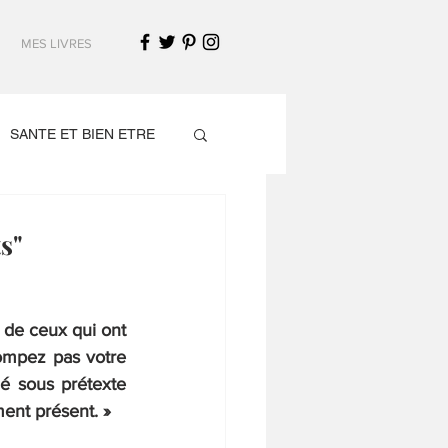
MES LIVRES
SANTE ET BIEN ETRE
s"
de ceux qui ont 
ompez pas votre 
é sous prétexte 
ement présent. »