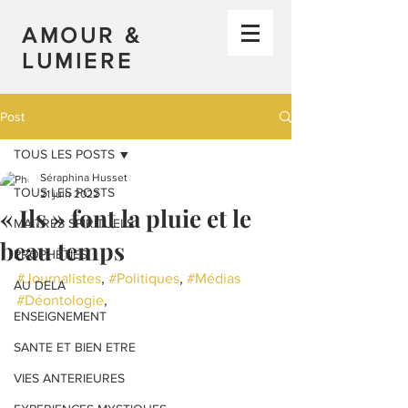
AMOUR &
LUMIERE
Post
TOUS LES POSTS
Séraphina Husset
TOUS LES POSTS
21 juin 2022
« Ils » font la pluie et le
MAITRES SPIRITUELS
beau temps
PROPHETIES
#Journalistes
, 
#Politiques
, 
#Médias
AU DELA
#Déontologie
,  
ENSEIGNEMENT
SANTE ET BIEN ETRE
VIES ANTERIEURES