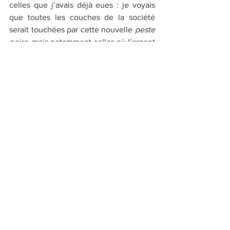
celles que j’avais déjà eues : je voyais 
que toutes les couches de la société 
serait touchées par cette nouvelle 
peste 
noire
, mais notamment celles où l’argent 
coule à flots, où nombreux sont ceux qui 
vivent 
sans Foi ni Loi
. 
Il ajouta que de nombreux religieux 
seraient infestés par cette 
Grande 
Faucheuse
 ce qui causera un grand 
scandale au sein de l’Eglise catholique, 
ce qui ouvrira les yeux à de nombreux 
Catholiques pratiquants. Ces derniers se 
rendront compte qu’il y a un décalage 
phénoménal entre le Message Divin 
transmis par le Christ il y a plus de deux 
mille ans et le comportement de ces 
hommes d’Eglise à qui on donnerait 
le 
Bon Dieu sans confession
 ! 