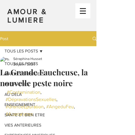
AMOUR &
LUMIERE
Post
TOUS LES POSTS
Séraphina Husset
TOUS LES POSTS
28 janv. 2020
La Grande Faucheuse, la
MAITRES SPIRITUELS
nouvelle peste noire
PROPHETIES
#Contamination
, 
AU DELA
#DépravationsSexuelles
, 
ENSEIGNEMENT
#GrandeEpuration
, 
#AngeduFeu
, 
#Apocalypse
SANTE ET BIEN ETRE
VIES ANTERIEURES