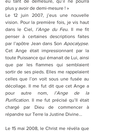
eu tant de démesure, qu’il ne pourra 
plus y avoir de demi-mesure ! » 
Le 12 juin 2007, j’eus une nouvelle 
vision. Pour la première fois, je vis haut 
dans le Ciel, 
l’Ange du Feu
. Il me fit 
penser à certaines descriptions faites 
par l’apôtre Jean dans Son 
Apocalypse
. 
Cet Ange était impressionnant par la 
toute Puissance qui émanait de Lui, ainsi 
que par les flammes qui semblaient 
sortir de ses pieds. Elles me rappelaient 
celles que l’on voit sous une fusée au 
décollage. Il me fut dit que cet Ange a 
pour autre nom, 
l’Ange de la 
Purification
. Il me fut précisé qu’Il était 
chargé par Dieu de commencer à 
répandre sur Terre la Justine Divine...
Le 15 mai 2008, le Christ me révéla que 