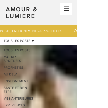
AMOUR &
LUMIERE
POSTS, ENSEIGNEMENTS & PROPHETIES
TOUS LES POSTS
TOUS LES POSTS
MAITRES
SPIRITUELS
PROPHETIES
AU DELA
ENSEIGNEMENT
SANTE ET BIEN
ETRE
VIES ANTERIEURES
EXPERIENCES