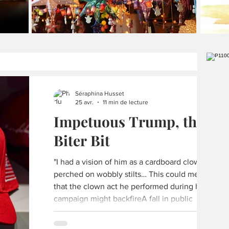
les
Séraphina Husset
25 avr.
11 min de lecture
Impetuous Trump, the
Biter Bit
"I had a vision of him as a cardboard clown
perched on wobbly stilts… This could mean
that the clown act he performed during his
campaign might backfireA fall in public
opinion could be possible: one that would
knock him off his pedestal…"