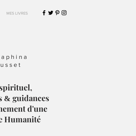
MES LIVRES
raphina
usset
spirituel,
s
guidances
&
ènement d'une
e Humanité