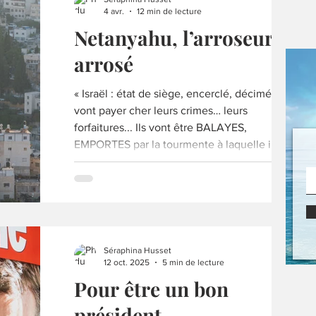
pays en faillite... (…) trahison vis-à-vis de son
4 avr.
12 min de lecture
électorat.
Netanyahu, l’arroseur
arrosé
« Israël : état de siège, encerclé, décimé. Ils
vont payer cher leurs crimes… leurs
forfaitures... Ils vont être BALAYES,
EMPORTES par la tourmente à laquelle ils ont
participé, qu’ils ont fomentée. »
Séraphina Husset
12 oct. 2025
5 min de lecture
Pour être un bon
président