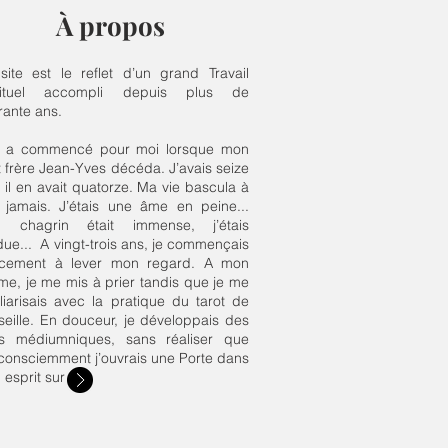
À propos
site est le reflet d’un grand Travail
rituel accompli depuis plus de
rante ans.
t a commencé pour moi lorsque mon
t frère Jean-Yves décéda. J’avais seize
 il en avait quatorze. Ma vie bascula à
t jamais. J’étais une âme en peine...
 chagrin était immense, j’étais
ue... A vingt-trois ans, je commençais
cement à lever mon regard. A mon
me, je me mis à prier tandis que je me
liarisais avec la pratique du tarot de
eille. En douceur, je développais des
s médiumniques, sans réaliser que
consciemment j’ouvrais une Porte dans
 esprit sur