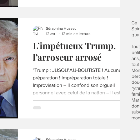
Ce 
Spi
Séraphina Husset
12 avr.
12 min de lecture
qua
L’impétueux Trump,
Tou
peti
l’arroseur arrosé
ans,
tou
"Trump : JUSQU’AU-BOUTISTE ! Aucune
Mon
perd
préparation ! Impréparation totale !
dou
Improvisation – Il confond son orgueil
ryth
personnel avec celui de la nation – Il est un va-
fami
Mars
t’en guerre présomptueux. (...) Loup déguisé
don
en agneau, Trump va déstabiliser l’économie.
sub
Raisonnement primaire qui va générer de
mon
mauvais fruits... Dans son cœur, nulle
Compassion. Dans son âme, nulle Élévation.
Dans son esprit, libertinage...Il va mettre le
Séraphina Husset