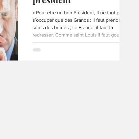
« Pour être un bon Président, Il ne faut pas
s’occuper que des Grands : Il faut prendre
soins des brimés ; La France, il faut la
redresser. Comme saint Louis il faut gouverner
: Surtout les petits, les écouter. Eux aussi
doivent s’exprimer, Pas uniquement le jour où
ils doivent voter. »