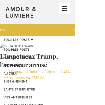
AMOUR &
LUMIERE
Post
TOUS LES POSTS
Séraphina Husset
TOUS LES POSTS
12 avr.
L’impétueux Trump,
MAITRES SPIRITUELS
l’arroseur arrosé
PROPHETIES
#Trump
, 
#Dollar
 , 
#Iran
, 
#USA
,  
AU DELA
#Krachboursier
,  
#MAGA
ENSEIGNEMENT
SANTE ET BIEN ETRE
VIES ANTERIEURES