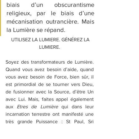
biais d’un obscurantisme 
religieux, par le biais d’une 
mécanisation outrancière. Mais 
la Lumière se répand.
  UTILISEZ LA LUMIERE. GÉNÉREZ LA 
LUMIERE.
Soyez des transformateurs de Lumière. 
Quand vous avez besoin d’aide, quand 
vous avez besoin de Force, bien sûr, il 
est primordial de se tourner vers Dieu, 
de fusionner avec la Source, d’être Un 
avec Lui. Mais, faites appel également 
aux 
Etres de Lumière
 qui dans leur 
incarnation terrestre ont manifesté une 
très grande Puissance : St Paul, Sri 
Yuckteswar, Vivekananda [grands Saints 
hindous] mais aussi Héléna Blavatsky. 