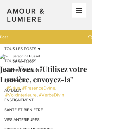
AMOUR &
LUMIERE
Post
TOUS LES POSTS
Séraphina Husset
TOUS LES POSTS
29 janv. 2020
Jean-Yves : "Utilisez votre
MAITRES SPIRITUELS
Lumière, envoyez-la"
PROPHETIES
#Sirius
, 
#PresenceDvine
, 
AU DELA
#VoixInterieure
, 
#VerbeDivin
ENSEIGNEMENT
SANTE ET BIEN ETRE
VIES ANTERIEURES