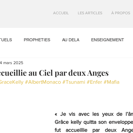
ACCUEIL
LES ARTICLES
À PROPOS
TUELS
PROPHETIES
AU DELA
ENSEIGNEMENT
4 mars 2025
ENCES MYSTIQUES
cueillie au Ciel par deux Anges
GraceKelly
#AlbertMonaco
#Tsunami
#Enfer
#Mafia
« Je vis avec les yeux de l’â
Grâce kelly quitta son enveloppe 
fut accueillie par deux Anges