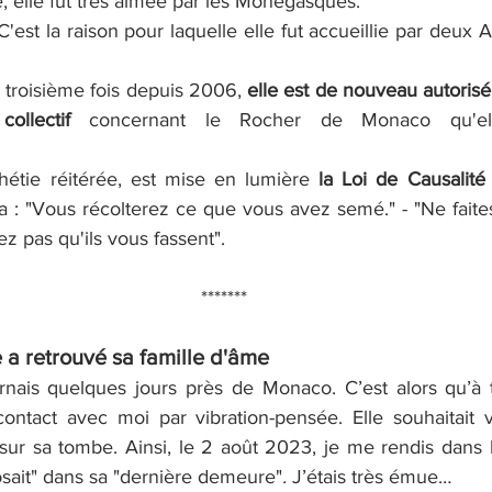
, elle fut très aimée par les Monégasques.
C'est la raison pour laquelle elle fut accueillie par deux
 troisième fois depuis 
2006,
 elle est de nouveau autoris
ollectif
 concernant le Rocher de Monaco qu'elle 
hétie réitérée, est mise en lumière 
la Loi de Causalité
a : "Vous récolterez ce que vous avez semé." - "Ne faites
z pas qu'ils vous fassent". 
*******
 a retrouvé sa famille d'âme
rnais quelques jours près de Monaco. C’est alors qu’à tro
ontact avec moi par vibration-pensée. Elle souhaitait 
 sur sa tombe. Ainsi, le 2 août 2023, je me rendis dans l
sait" dans sa "dernière demeure"
.
 J’étais très émue…