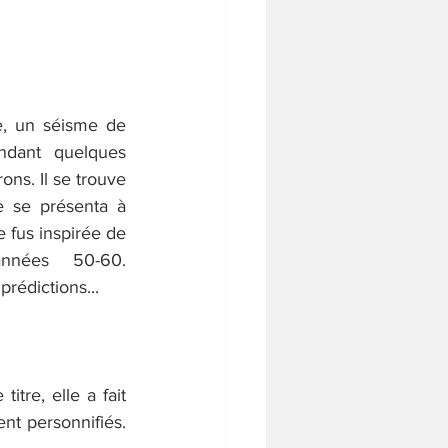
, un séisme de 
ndant quelques 
ns. Il se trouve 
e se présenta à 
 fus inspirée de 
nées 50-60. 
prédictions...
tre, elle a fait 
nt personnifiés. 