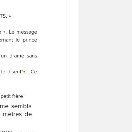
S. »
e ». Le message 
rnant le prince 
 un drame sans 
le disent
*
 ! Ce 
2
tit frère :
 me sembla 
 mètres de 