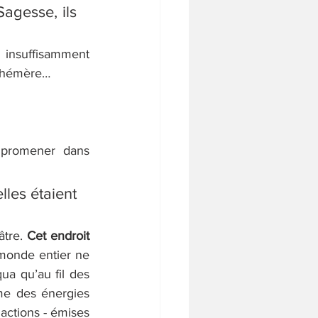
agesse, ils 
insuffisamment 
éphémère…
 promener dans 
lles étaient 
tre. 
Cet endroit 
monde entier ne 
ua qu’au fil des 
me des énergies 
actions - émises 