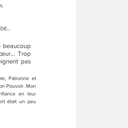
s. 
IDE…
e beaucoup 
œur… Trop 
eignent pas 
e, Patronne et 
on Pouvoir. Mon 
fiance en leur 
rt était un peu 