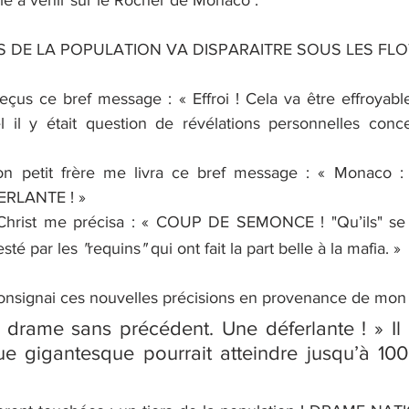
ie à venir sur le Rocher de Monaco :
RS DE LA POPULATION VA DISPARAITRE SOUS LES FLOT
eçus ce bref message : « Effroi ! Cela va être effroyabl
 il y était question de révélations personnelles conce
n petit frère me livra ce bref message : « Monaco :
ERLANTE ! »
Christ me précisa : « COUP DE SEMONCE ! "Qu’ils" se 
esté par les 
"
requins
" 
qui ont fait la part belle à la mafia. »
onsignai ces nouvelles précisions en provenance de mon pe
drame sans précédent. Une déferlante ! » Il
e gigantesque pourrait atteindre jusqu’à 100