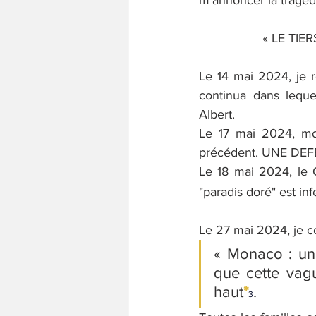
m’annoncer la tragéd
« LE TIE
Le 14 mai 2024, je r
continua dans lequel
Albert.
Le 17 mai 2024, mo
précédent. UNE DEF
Le 18 mai 2024, le 
"paradis doré" est inf
Le 27 mai 2024, je c
« Monaco : un 
que cette vagu
haut
*
. 
3