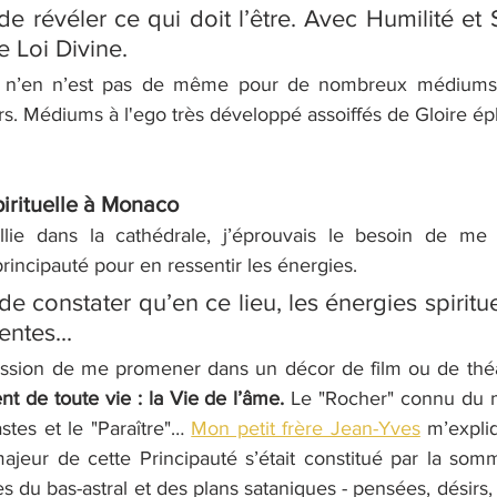
de révéler ce qui doit l’être. Avec Humilité et S
e Loi Divine.
l n’en n’est pas de même pour de nombreux médiums 
rs
. Médiums à l'ego très développé assoiffés de Gloire 
pirituelle à Monaco
llie dans la cathédrale, j’éprouvais le besoin de me
rincipauté pour en ressentir les énergies.
de constater qu’en ce lieu, les énergies spiritue
ntes...
ession de me promener dans un décor de film ou de théâ
nt de toute vie : la Vie de l’âme.
 Le "Rocher" connu du 
stes et le "Paraître"… 
Mon petit frère Jean-Yves
 m’expliq
ajeur de cette Principauté s’était constitué par la som
s du bas-astral et des plans sataniques - pensées, désirs, 