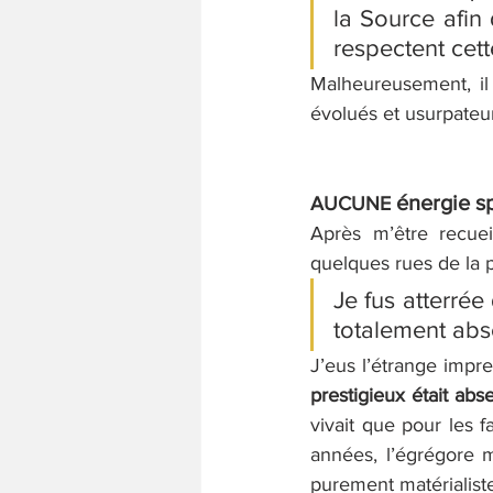
la Source afin 
respectent cett
Malheureusement, i
évolués et usurpateu
énergie s
AUCUNE 
Après m’être recuei
quelques rues de la p
Je fus atterrée 
totalement abse
J’eus l’étrange impr
prestigieux était abse
vivait que pour les fa
années, l’égrégore m
purement matérialiste