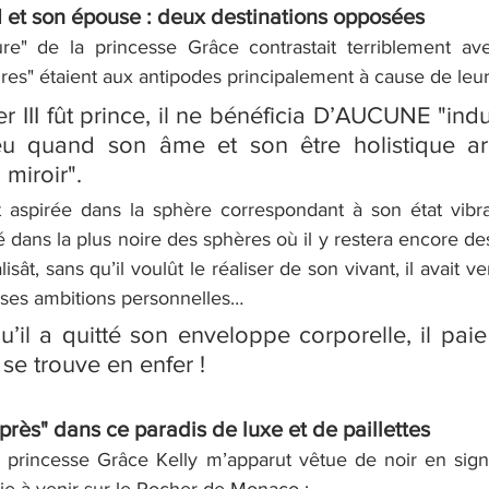
II et son épouse : deux destinations opposées
e" de la princesse Grâce contrastait terriblement ave
es" étaient aux antipodes principalement à cause de leur
r III fût prince, il ne bénéficia D’AUCUNE "ind
eu quand son âme et son être holistique arr
 miroir".
t 
aspirée
 dans la sphère correspondant à son état vibrat
eté dans la plus noire des sphères où il y restera encore de
éalisât, sans qu’il voulût le réaliser de son vivant, il avait
e ses ambitions personnelles…
u’il a quitté son enveloppe corporelle, il paie l
 se trouve 
en enfer !
près" dans ce paradis de luxe et de paillettes
 princesse Grâce Kelly m’apparut vêtue de noir en sign