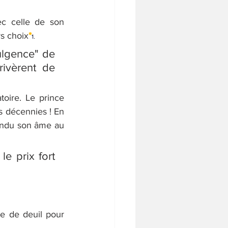
c celle de son 
s choix
*
1.
ulgence" de 
ivèrent de 
oire. Le prince 
s décennies ! En 
 vendu son âme au 
e prix fort 
e de deuil pour 