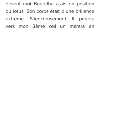
devant moi Bouddha assis en position 
du lotus. Son corps était d’une brillance 
extrême. Silencieusement, Il projeta 
vers mon 3ème œil un mantra en 
sanskrit. S’agissait-il du célèbre 
Om 
Mani Padme 0m 
? Je vis ensuite Son 
corps se transformer. Très doucement, Il 
s’étendit sur le monde tandis que la 
Lumière qu’Il irradiait palissait, bien que 
demeurant toujours aussi brillante.
Je vis ensuite le Christ. Grand et élancé, 
IL portait une robe tunique d’une 
blancheur immaculée qui descendait 
jusqu’aux chevilles. Elle était bordée 
d’un fin liserai rouge dans le sens 
vertical [symbole de Son Sang versé 
pour le rachat de l’Humanité]. IL ne me 
dit rien, mais, IL m’inspira cette phrase : 