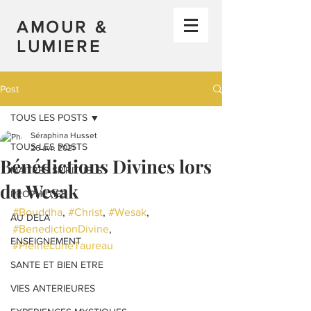
AMOUR &
LUMIERE
Post
TOUS LES POSTS
Séraphina Husset
TOUS LES POSTS
26 avr. 2021
Bénédictions Divines lors
MAITRES SPIRITUELS
du Wesak
PROPHETIES
#Bouddha
, 
#Christ
, 
#Wesak
, 
AU DELA
#BenedictionDivine
, 
ENSEIGNEMENT
#PleineLuneTaureau
SANTE ET BIEN ETRE
VIES ANTERIEURES